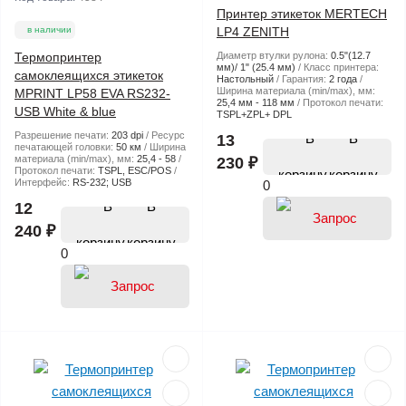
Принтер этикеток MERTECH
в наличии
LP4 ZENITH
Термопринтер
Диаметр втулки рулона:
0.5"(12.7
мм)/ 1" (25.4 мм)
Класс принтера:
самоклеящихся этикеток
Настольный
Гарантия:
2 года
Ширина материала (min/max), мм:
MPRINT LP58 EVA RS232-
25,4 мм - 118 мм
Протокол печати:
USB White & blue
TSPL+ZPL+ DPL
Разрешение печати:
203 dpi
Ресурс
В
13
печатающей головки:
50 км
Ширина
материала (min/max), мм:
25,4 - 58
230 ₽
Протокол печати:
TSPL, ESC/POS
корзину
Интерфейс:
RS-232; USB
0
В
12
240 ₽
корзину
0