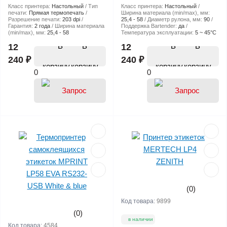
Класс принтера:
Настольный
Тип
Класс принтера:
Настольный
печати:
Прямая термопечать
Ширина материала (min/max), мм:
Разрешение печати:
203 dpi
25,4 - 58
Диаметр рулона, мм:
90
Гарантия:
2 года
Ширина материала
Поддержка Bartender:
да
(min/max), мм:
25,4 - 58
Температура эксплуатации:
5 ~ 45°C
В
В
12
12
240 ₽
240 ₽
корзину
корзину
0
0
(0)
Код товара:
9899
(0)
в наличии
Код товара:
4584