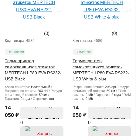
(0)
(0)
Код товара:
4585
Код товара:
4586
в наличии
в наличии
Термопринтер
Термопринтер
самоклеящихся этикеток
самоклеящихся этикеток
MERTECH LP80 EVA RS232-
MERTECH LP80 EVA RS232-
USB Black
USB White & blue
Класс принтера:
Настольный
Разрешение печати:
203 dpi
Ресурс
Разрешение печати:
203 dpi
Ресурс
печатающей головки:
50 км
Flash
печатающей головки:
50 км
память:
2 Mb
Гарантия:
2 года
RAM
Гарантия:
2 года
Отрезчик:
нет
память:
2 Mb
В
В
14
14
050 ₽
050 ₽
корзину
корзину
0
0