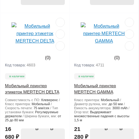
(0)
(0)
Код товара:
4603
Код товара:
4711
в наличии
в наличии
Мобильный принтер
Мобильный принтер
этикеток MERTECH DELTA
MERTECH GAMMA
Совместимость с ПО:
Клеверенс
Класс принтера:
Мобильный
Класс принтера:
Мобильный
Диаметр рулона, мм:
до 50 мм
Скорость печати:
75 мм/сек
Тип
Емкость аккумулятора:
3000 mAh
установки бумаги:
Регулируемые
Drop test:
Выдерживает
держатели
Ширина бумаги, мм:
от
множественные падения с высоты
25 до 80 мм
1,5 м
В
В
16
21
680 ₽
280 ₽