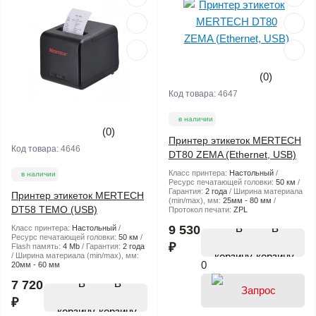
(0)
Код товара:
4647
в наличии
(0)
Принтер этикеток MERTECH
Код товара:
4646
DT80 ZEMA (Ethernet, USB)
Класс принтера:
Настольный
в наличии
Ресурс печатающей головки:
50 км
Гарантия:
2 года
Ширина материала
Принтер этикеток MERTECH
(min/max), мм:
25мм - 80 мм
DT58 TEMO (USB)
Протокол печати:
ZPL
В
9 530
Класс принтера:
Настольный
Ресурс печатающей головки:
50 км
₽
Flash память:
4 Mb
Гарантия:
2 года
корзину
Ширина материала (min/max), мм:
0
20мм - 60 мм
В
7 720
₽
корзину