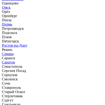
Одинцово
Омск
Орёл
Оренбург
Пенза
Пермь
Петрозаводск
Подольск
Псков
Пятигорск
Ростов-на-Дону
Рязань
Самара
Саранск
Саратов
Севастополь
Сергиев Посад
Серпухов
Смоленск
Сочи
Ставрополь
Старый Оскол
Стерлитамак
Сургут
Сыктывкар