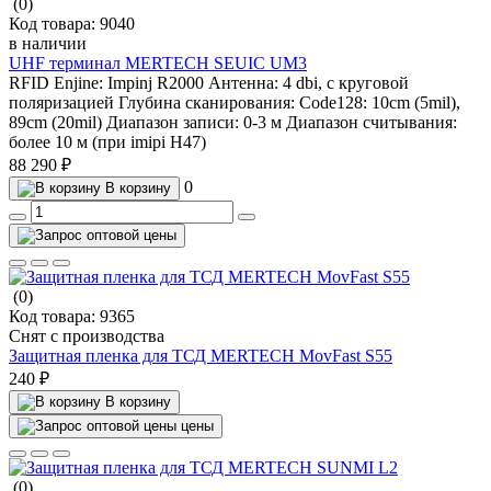
(0)
Код товара:
9040
в наличии
UHF терминал MERTECH SEUIC UM3
RFID Enjine:
Impinj R2000
Антенна:
4 dbi, с круговой
поляризацией
Глубина сканирования:
Code128: 10cm (5mil),
89cm (20mil)
Диапазон записи:
0-3 м
Диапазон считывания:
более 10 м (при imipi H47)
88 290 ₽
0
В корзину
(0)
Код товара:
9365
Снят с производства
Защитная пленка для ТСД MERTECH MovFast S55
240 ₽
В корзину
цены
(0)