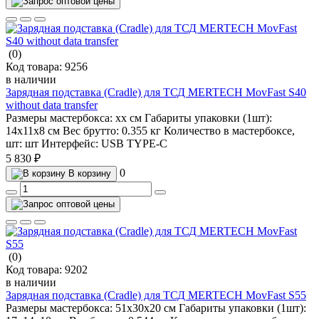
(0)
Код товара:
9256
в наличии
Зарядная подставка (Cradle) для ТСД MERTECH MovFast S40
without data transfer
Размеры мастербокса:
хх см
Габариты упаковки (1шт):
14х11х8 см
Вес брутто:
0.355 кг
Количество в мастербоксе,
шт:
шт
Интерфейс:
USB TYPE-C
5 830 ₽
0
В корзину
(0)
Код товара:
9202
в наличии
Зарядная подставка (Cradle) для ТСД MERTECH MovFast S55
Размеры мастербокса:
51х30х20 см
Габариты упаковки (1шт):