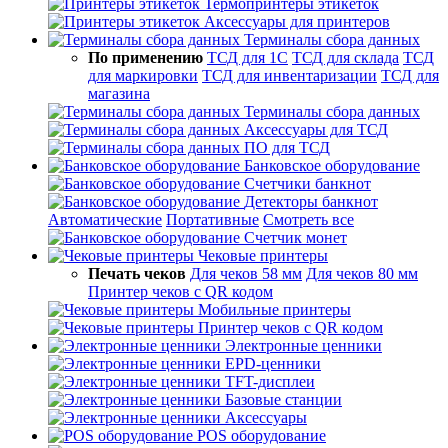
Термопринтеры этикеток
Аксессуары для принтеров
Терминалы сбора данных
По применению
ТСД для 1С
ТСД для склада
ТСД
для маркировки
ТСД для инвентаризации
ТСД для
магазина
Терминалы сбора данных
Аксессуары для ТСД
ПО для ТСД
Банковское оборудование
Счетчики банкнот
Детекторы банкнот
Автоматические
Портативные
Смотреть все
Счетчик монет
Чековые принтеры
Печать чеков
Для чеков 58 мм
Для чеков 80 мм
Принтер чеков с QR кодом
Мобильные принтеры
Принтер чеков с QR кодом
Электронные ценники
EPD-ценники
TFT-дисплеи
Базовые станции
Аксессуары
POS оборудование