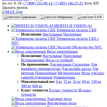
пн–пт: 9–18
+7 (800) 333-00-14
+7 (495) 146-25-25
Хочу КП
Заказать звонок
Сравнение
Избранное
0
0 ₽
MERTECH VISION-AI
Терминалы оплаты СБП
Исполнение
Настольные
Настенные
Терминалы оплаты СБП с
NFC
Дисплей QR-кодов без NFC
Весы электронные
Исполнение
Настольные
Напольные
Встраиваемые
Весы со стойкой
По применению
Для магазина
Складские
Для
пищевого производства
Для онлайн кассы
Для
метизов
Порционные
Медицинские
Весы для касс
самообслуживания
Упаковочные
Максимальный вес
6 кг
15 кг
32 кг
60 кг
150 кг
300 кг
600 кг
Класс точности
II класс точности
III класс
точности
Торговые весы
Фасовочные весы