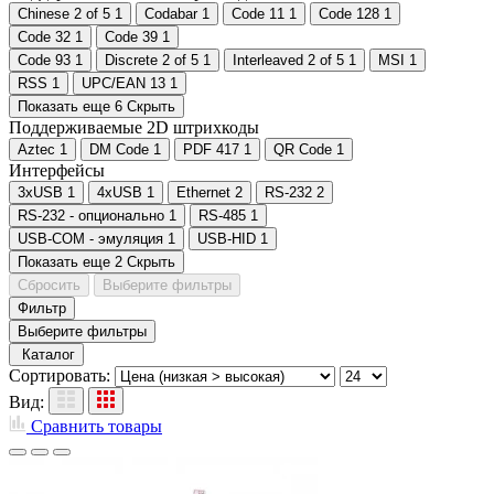
Chinese 2 of 5
1
Codabar
1
Code 11
1
Code 128
1
Code 32
1
Code 39
1
Code 93
1
Discrete 2 of 5
1
Interleaved 2 of 5
1
MSI
1
RSS
1
UPC/EAN 13
1
Показать еще 6
Скрыть
Поддерживаемые 2D штрихкоды
Aztec
1
DM Code
1
PDF 417
1
QR Code
1
Интерфейсы
3хUSB
1
4хUSB
1
Ethernet
2
RS-232
2
RS-232 - опционально
1
RS-485
1
USB-COM - эмуляция
1
USB-HID
1
Показать еще 2
Скрыть
Сбросить
Выберите фильтры
Фильтр
Выберите фильтры
Каталог
Сортировать:
Вид:
Сравнить товары