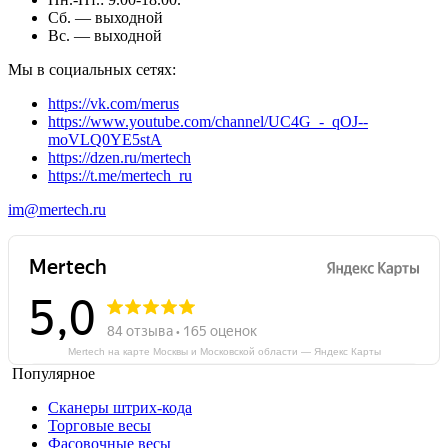
Сб. — выходной
Вс. — выходной
Мы в социальных сетях:
https://vk.com/merus
https://www.youtube.com/channel/UC4G_-_qOJ--
moVLQ0YE5stA
https://dzen.ru/mertech
https://t.me/mertech_ru
im@mertech.ru
Mertech на карте Москвы и Московской области — Яндекс Карты
Популярное
Сканеры штрих-кода
Торговые весы
Фасовочные весы