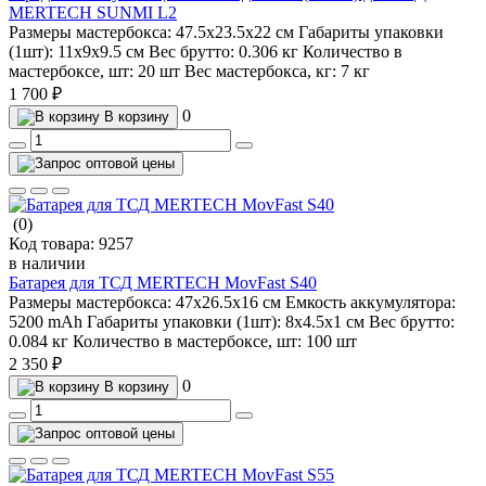
MERTECH SUNMI L2
Размеры мастербокса:
47.5х23.5х22 см
Габариты упаковки
(1шт):
11х9х9.5 см
Вес брутто:
0.306 кг
Количество в
мастербоксе, шт:
20 шт
Вес мастербокса, кг:
7 кг
1 700 ₽
0
В корзину
(0)
Код товара:
9257
в наличии
Батарея для ТСД MERTECH MovFast S40
Размеры мастербокса:
47х26.5х16 см
Емкость аккумулятора:
5200 mAh
Габариты упаковки (1шт):
8х4.5х1 см
Вес брутто:
0.084 кг
Количество в мастербоксе, шт:
100 шт
2 350 ₽
0
В корзину