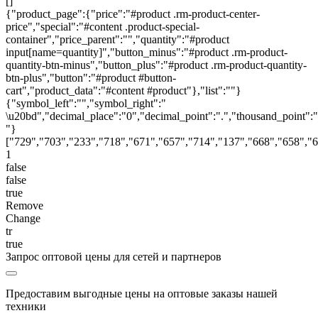
[]
{"product_page":{"price":"#product .rm-product-center-
price","special":"#content .product-special-
container","price_parent":"","quantity":"#product
input[name=quantity]","button_minus":"#product .rm-product-
quantity-btn-minus","button_plus":"#product .rm-product-quantity-
btn-plus","button":"#product #button-
cart","product_data":"#content #product"},"list":""}
{"symbol_left":"","symbol_right":"
\u20bd","decimal_place":"0","decimal_point":".","thousand_point":"
"}
["729","703","233","718","671","657","714","137","668","658","
1
false
false
true
Remove
Change
tr
true
Запрос оптовой цены для сетей и партнеров
Предоставим выгодные цены на оптовые заказы нашей
техники