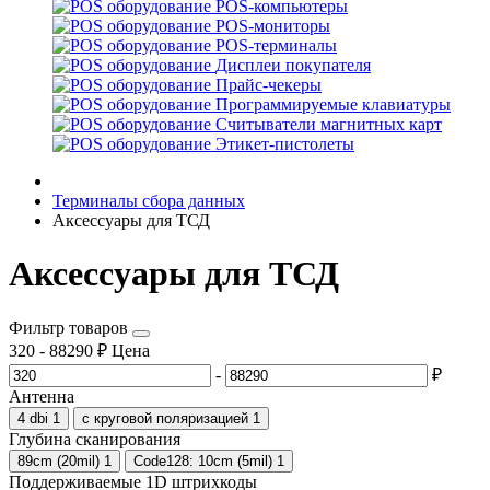
POS-компьютеры
POS-мониторы
POS-терминалы
Дисплеи покупателя
Прайс-чекеры
Программируемые клавиатуры
Считыватели магнитных карт
Этикет-пистолеты
Терминалы сбора данных
Аксессуары для ТСД
Аксессуары для ТСД
Фильтр товаров
320
-
88290
₽
Цена
-
₽
Антенна
4 dbi
1
с круговой поляризацией
1
Глубина сканирования
89cm (20mil)
1
Code128: 10cm (5mil)
1
Поддерживаемые 1D штрихкоды