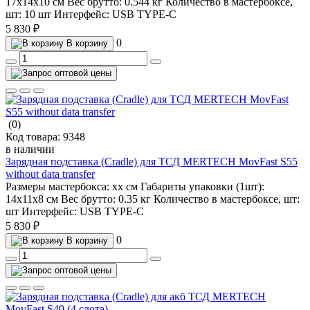
17х14х10 см
Вес брутто:
0.544 кг
Количество в мастербоксе,
шт:
10 шт
Интерфейс:
USB TYPE-C
5 830 ₽
0
В корзину
(0)
Код товара:
9348
в наличии
Зарядная подставка (Cradle) для ТСД MERTECH MovFast S55
without data transfer
Размеры мастербокса:
хх см
Габариты упаковки (1шт):
14х11х8 см
Вес брутто:
0.35 кг
Количество в мастербоксе, шт:
шт
Интерфейс:
USB TYPE-C
5 830 ₽
0
В корзину