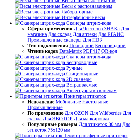
Весы с печатью этикеток
Весы с распознаванием
Лабораторные
Интерфейсные весы
Сканеры штрих-кода
Сферы применения
Для Честного ЗНАКа
Для
магазина
Для склада
Для аптеки
Для ЕГАИС
Промышленные сканеры
Для ПВЗ
Тип подключения
Проводной
Беспроводной
Чтение кодов
DataMatrix
PDF417
QR-код
Сканеры штрих-кода
Беспроводные
Ручные
Стационарные
2D сканеры
Встраиваемые
Аксессуары к сканерам
Принтеры этикеток
Исполнение
Мобильные
Настольные
Промышленные
По применению
Для OZON
Для Wildberries
Для
склада
Для ЭВОТОР
Для маркировки
Популярные размеры
Для этикеток 80 мм
Для
этикеток 75х120 мм
Термотрансферные принтеры