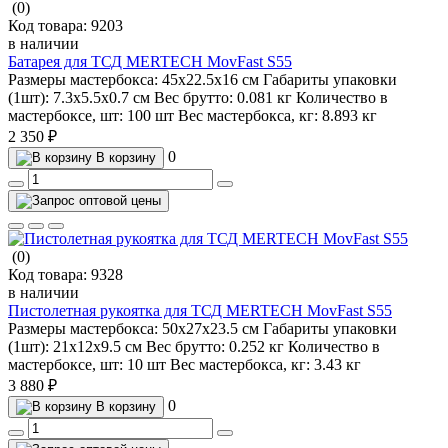
(0)
Код товара:
9203
в наличии
Батарея для ТСД MERTECH MovFast S55
Размеры мастербокса:
45х22.5х16 см
Габариты упаковки
(1шт):
7.3х5.5х0.7 см
Вес брутто:
0.081 кг
Количество в
мастербоксе, шт:
100 шт
Вес мастербокса, кг:
8.893 кг
2 350 ₽
0
В корзину
(0)
Код товара:
9328
в наличии
Пистолетная рукоятка для ТСД MERTECH MovFast S55
Размеры мастербокса:
50х27х23.5 см
Габариты упаковки
(1шт):
21х12х9.5 см
Вес брутто:
0.252 кг
Количество в
мастербоксе, шт:
10 шт
Вес мастербокса, кг:
3.43 кг
3 880 ₽
0
В корзину