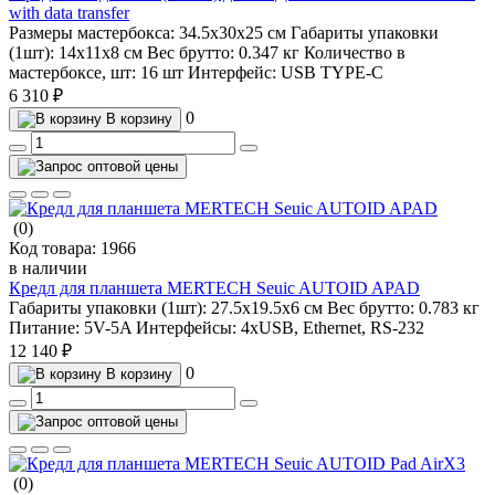
with data transfer
Размеры мастербокса:
34.5х30х25 см
Габариты упаковки
(1шт):
14х11х8 см
Вес брутто:
0.347 кг
Количество в
мастербоксе, шт:
16 шт
Интерфейс:
USB TYPE-C
6 310 ₽
0
В корзину
(0)
Код товара:
1966
в наличии
Кредл для планшета MERTECH Seuic AUTOID APAD
Габариты упаковки (1шт):
27.5х19.5х6 см
Вес брутто:
0.783 кг
Питание:
5V-5A
Интерфейсы:
4хUSB, Ethernet, RS-232
12 140 ₽
0
В корзину
(0)