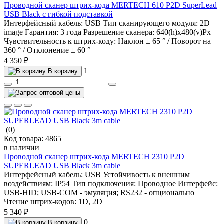
Проводной сканер штрих-кода MERTECH 610 P2D SuperLead
USB Black с гибкой подставкой
Интерфейсный кабель:
USB
Тип сканирующего модуля:
2D
image
Гарантия:
3 года
Разрешение сканера:
640(h)х480(v)Px
Чувствительность к штрих-коду:
Наклон ± 65 ° / Поворот на
360 ° / Отклонение ± 60 °
4 350 ₽
1
В корзину
(0)
Код товара:
4865
в наличии
Проводной сканер штрих-кода MERTECH 2310 P2D
SUPERLEAD USB Black 3m cable
Интерфейсный кабель:
USB
Устойчивость к внешним
воздействиям:
IP54
Тип подключения:
Проводное
Интерфейс:
USB-HID; USB-COM - эмуляция; RS232 - опционально
Чтение штрих-кодов:
1D, 2D
5 340 ₽
0
В корзину