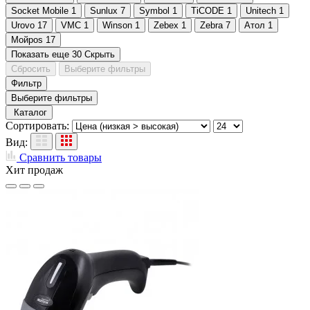
Socket Mobile
1
Sunlux
7
Symbol
1
TiCODE
1
Unitech
1
Urovo
17
VMC
1
Winson
1
Zebex
1
Zebra
7
Атол
1
Мойpos
17
Показать еще 30
Скрыть
Сбросить
Выберите фильтры
Фильтр
Выберите фильтры
Каталог
Сортировать:
Вид:
Сравнить товары
Хит продаж