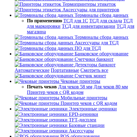
Термопринтеры этикеток
Аксессуары для принтеров
Терминалы сбора данных
По применению
ТСД для 1С
ТСД для склада
ТСД
для маркировки
ТСД для инвентаризации
ТСД для
магазина
Терминалы сбора данных
Аксессуары для ТСД
ПО для ТСД
Банковское оборудование
Счетчики банкнот
Детекторы банкнот
Автоматические
Портативные
Смотреть все
Счетчик монет
Чековые принтеры
Печать чеков
Для чеков 58 мм
Для чеков 80 мм
Принтер чеков с QR кодом
Мобильные принтеры
Принтер чеков с QR кодом
Электронные ценники
EPD-ценники
TFT-дисплеи
Базовые станции
Аксессуары
POS оборудование