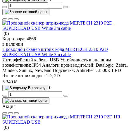
(0)
Код товара:
4866
в наличии
Проводной сканер штрих-кода MERTECH 2310 P2D
SUPERLEAD USB White 3m cable
Интерфейсный кабель:
USB
Устойчивость к внешним
воздействиям:
IP54
Аналоги производителей:
Datalogic, Zebra,
Mindeo, Sunlux, Newland
Подсветка:
Antireflect, 3500К LED
Чтение штрих-кодов:
1D, 2D
5 340 ₽
0
В корзину
Акция
(0)