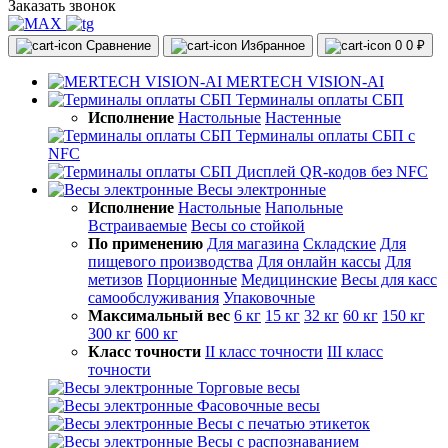
Заказать звонок
Сравнение
Избранное
0
0 ₽
MERTECH VISION-AI
Терминалы оплаты СБП
Исполнение
Настольные
Настенные
Терминалы оплаты СБП с
NFC
Дисплей QR-кодов без NFC
Весы электронные
Исполнение
Настольные
Напольные
Встраиваемые
Весы со стойкой
По применению
Для магазина
Складские
Для
пищевого производства
Для онлайн кассы
Для
метизов
Порционные
Медицинские
Весы для касс
самообслуживания
Упаковочные
Максимальный вес
6 кг
15 кг
32 кг
60 кг
150 кг
300 кг
600 кг
Класс точности
II класс точности
III класс
точности
Торговые весы
Фасовочные весы
Весы с печатью этикеток
Весы с распознаванием