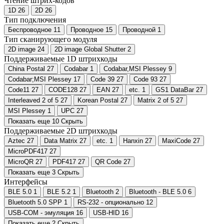
Чтение штрих-кодов
1D
26
2D
26
Тип подключения
Беспроводное
11
Проводное
15
Проводной
1
Тип сканирующего модуля
2D image
24
2D image Global Shutter
2
Поддерживаемые 1D штрихкоды
China Postal
27
Codabar
1
Codabar,MSI Plessey
9
Codabar;MSI Plessey
17
Code 39
27
Code 93
27
Code11
27
CODE128
27
EAN
27
etc.
1
GS1 DataBar
27
Interleaved 2 of 5
27
Korean Postal
27
Matrix 2 of 5
27
MSI Plessey
1
UPC
27
Показать еще 10
Скрыть
Поддерживаемые 2D штрихкоды
Aztec
27
Data Matrix
27
etc.
1
Hanxin
27
MaxiCode
27
MicroPDF417
27
MicroQR
27
PDF417
27
QR Code
27
Показать еще 3
Скрыть
Интерфейсы
BLE 5.0
1
BLE 5.2
1
Bluetooth
2
Bluetooth - BLE 5.0
6
Bluetooth 5.0 SPP
1
RS-232 - опционально
12
USB-COM - эмуляция
16
USB-HID
16
Показать еще 2
Скрыть