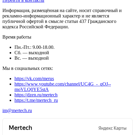
Перейти в контакты
В интернет-магазине Mertech вы можете купить ручные
сканеры штрих-кодов с доставкой по Новосибирску и
Информация, размещённая на сайте, носит справочный и
Новосибирской области. Доставка товаров осуществляется
рекламно-информационный характер и не является
напрямую со склада производителя. Поэтому цены в каталоге
публичной офертой в смысле статьи 437 Гражданского
такие низкие. Для доставки заказов из Москвы в регионы
кодекса Российской Федерации.
служит широкая дилерская сеть. Мы предлагаем выгодные
условия сотрудничества для клиентов. Оформите заказ или
Время работы
позвоните нам, чтобы узнать больше.
Пн.-Пт.: 9.00-18.00.
Сб. — выходной
Вс. — выходной
Мы в социальных сетях:
https://vk.com/merus
https://www.youtube.com/channel/UC4G_-_qOJ--
moVLQ0YE5stA
https://dzen.ru/mertech
https://t.me/mertech_ru
im@mertech.ru