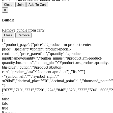
Close
Join
Add To Cart
×
Bundle
Remove bundle from cart?
Close
Remove
[]
{"product_page":{"price":"#product .rm-product-center-
price","special":"#content .product-special-
container","price_parent":"","quantity":"#product
input[name=quantity]","button_minus":"#product .rm-product-
quantity-btn-minus","button_plus":"#product .rm-product-quantity-
btn-plus","button":"#product #button-
cart","product_data":"#content #product"},"list":""}
{"symbol_left":"","symbol_right":"
\u20bd","decimal_place":"0","decimal_point":".","thousand_point":"
"}
["637","719","221","720","224","846","823","222","594","600","2
1
false
false
true
Remove