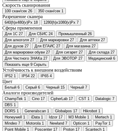
Скорость сканирования
100 скан/сек
26
350 скан/сек
1
Разрешение сканера
640(h)х480(v)Px
18
1280(h)х1080(v)Px
7
Сферы применения
Для 1С
27
Для СБИС
24
Промышленный
26
Для алкоголя
27
Для маркировки
27
Для аптеки
27
Для духов
27
Для ЕГАИС
27
Для магазина
27
Для маркировки обуви
27
Для сигарет
27
Для склада
27
Для Честного ЗНАКа
27
Для ЭВОТОР
27
Медицинский
6
Показать еще 9
Скрыть
Устойчивость к внешним воздействиям
IP52
1
IP54
22
IP65
4
Цвет
Белый
6
Серый
6
Черный
15
Черный
7
Аналоги производителей
ChampTek
1
Cino
17
CipherLab
17
CST
1
Datalogic
7
DBS
1
DORS
1
Generalscan
1
Globalpos
17
Hikrobot
1
Honeywell
1
iData
1
Idzor
17
M3 Mobile
1
Mertech
1
Mindeo
7
Motorola
1
Newland
7
Opticon
1
PayTor
1
Point Mobile
1
Poscenter
17
Proton
17
Scantech
1