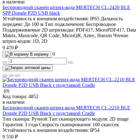
в наличии
Беспроводной сканер штрих-кода MERTECH CL-2420 BLE
SPP Dongle P2D USB black
Устойчивость к внешним воздействиям:
IP65
Дальность
передачи:
До 100 м
Тип подключения:
Беспроводное
Поддерживаемые 2D штрихкоды:
PDF417, MicroPDF417, Data
Matrix, Maxicode, QR Code, MicroQR, Aztec, Hanxin
Чтение
штрих-кодов:
1D, 2D
9 470 ₽
0
В корзину
(0)
Код товара:
4852
в наличии
Беспроводной сканер штрих-кода MERTECH CL-2210 BLE
Dongle P2D USB Black с подставкой Cradle
Тип сканера:
Ручной
Тип сканирующего модуля:
2D image
Гарантия:
3 года
Скорость сканирования:
100 скан/сек
Устойчивость к внешним воздействиям:
IP54
9 550 ₽