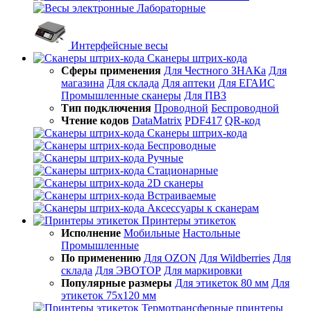
Лабораторные
Интерфейсные весы
Сканеры штрих-кода
Сферы применения
Для Честного ЗНАКа
Для
магазина
Для склада
Для аптеки
Для ЕГАИС
Промышленные сканеры
Для ПВЗ
Тип подключения
Проводной
Беспроводной
Чтение кодов
DataMatrix
PDF417
QR-код
Сканеры штрих-кода
Беспроводные
Ручные
Стационарные
2D сканеры
Встраиваемые
Аксессуары к сканерам
Принтеры этикеток
Исполнение
Мобильные
Настольные
Промышленные
По применению
Для OZON
Для Wildberries
Для
склада
Для ЭВОТОР
Для маркировки
Популярные размеры
Для этикеток 80 мм
Для
этикеток 75х120 мм
Термотрансферные принтеры