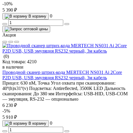
-10%
5 390 ₽
0
В корзину
Акция
(0)
Код товара:
4210
в наличии
Проводной сканер штрих-кода MERTECH NS031 Ai 2Core
P2D USB, USB эмуляция RS232 черный, 3м кабель
Прицел:
630 nM, Точка
Угол охвата при сканировании:
40º(h)x31º(v)
Подсветка:
Antireflected, 3500К LED
Дальность
сканирования:
До 380 мм
Интерфейсы:
USB-HID, USB-COM
— эмуляция, RS-232 — опционально
6 230 ₽
-5%
5 910 ₽
0
В корзину