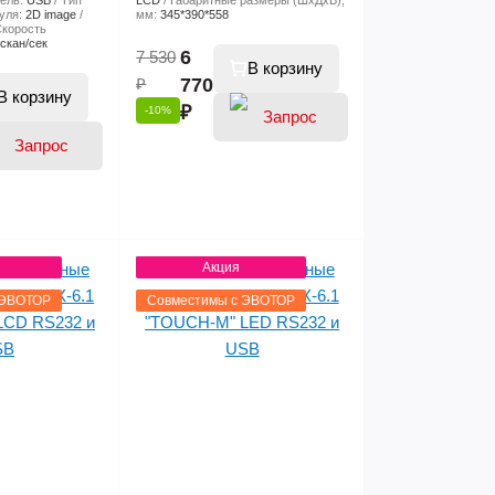
ель:
USB
Тип
LCD
Габаритные размеры (ШхДхВ),
уля:
2D image
мм:
345*390*558
корость
 скан/сек
6
7 530
В корзину
₽
770
В корзину
₽
-10%
цены
цены
Акция
 ЭВОТОР
Совместимы с ЭВОТОР