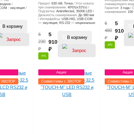
x
Тип
Интерфейсный каб
Прицел:
630 nM, Точка
Угол охвата
водное
сканирующего мод
при сканировании:
40º(h)x31º(v)
COM - эмуляция
Гарантия:
3 года
С
Подсветка:
Antireflected, 3500К LED
сканирования:
100
Дальность сканирования:
До 380 мм
Интерфейсы:
USB-HID, USB-COM
5
6
— эмуляция, RS-232 — опционально
В корзину
480
910
5
6
В корзину
₽
₽
230
910
-9%
₽
₽
-5%
я
Акция
Акция
цены
цены
с ЭВОТОР
Совместимы с ЭВОТОР
Совместимы с