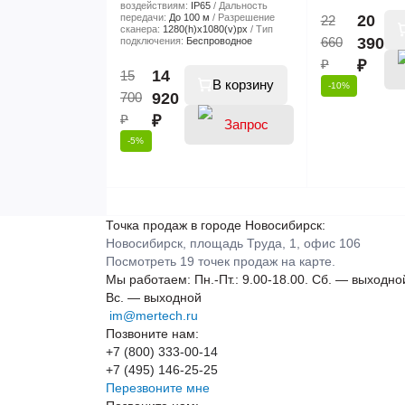
воздействиям:
IP65
Дальность
передачи:
До 100 м
Разрешение
20
22
сканера:
1280(h)х1080(v)px
Тип
660
390
подключения:
Беспроводное
₽
₽
14
15
В корзину
-10%
700
920
₽
₽
-5%
Точка продаж в городе Новосибирск:
Новосибирск, площадь Труда, 1, офис 106
цены
Посмотреть 19 точек продаж на карте.
Мы работаем:
Пн.-Пт.: 9.00-18.00.
Сб. — выходно
Вс. — выходной
im@mertech.ru
Позвоните нам:
+7 (800) 333-00-14
+7 (495) 146-25-25
Перезвоните мне