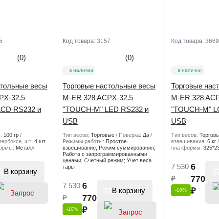
5
Код товара:
3157
Код товара:
3669
(0)
(0)
в наличии
в наличии
стольные весы
Торговые настольные весы
Торговые нас
PX-32.5
M-ER 328 ACPX-32.5
M-ER 328 ACP
CD RS232 и
"TOUCH-M" LED RS232 и
"TOUCH-M" L
USB
USB
с:
100 гр
Тип весов:
Торговые
Поверка:
Да
Тип весов:
Торгов
тербоксе, шт:
4 шт
Режимы работы:
Простое
взвешивания:
6 кг
формы:
Металл
взвешивание; Режим суммирования;
платформы:
325*2
Работа с запрограммированными
ценами; Счетный режим; Учет веса
6
7 530
тары
В корзину
₽
770
6
7 530
В корзину
₽
-10%
₽
770
₽
-10%