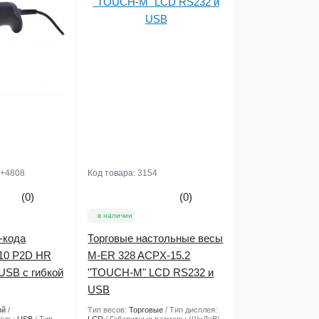
+4808
Код товара:
3154
(0)
(0)
в наличии
-кода
Торговые настольные весы
10 P2D HR
M-ER 328 ACPX-15.2
SB с гибкой
"TOUCH-M" LCD RS232 и
USB
ой
Тип весов:
Торговые
Тип дисплея: