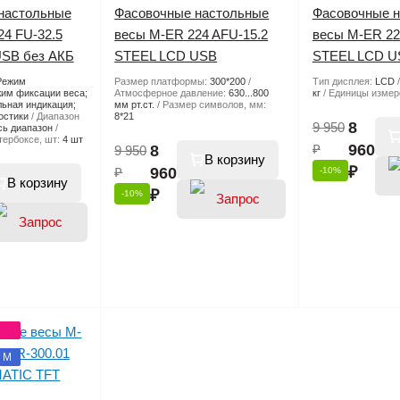
настольные
Фасовочные настольные
Фасовочные 
4 FU-32.5
весы M-ER 224 AFU-15.2
весы M-ER 22
SB без АКБ
STEEL LCD USB
STEEL LCD U
Режим
Размер платформы:
300*200
Тип дисплея:
LCD
им фиксации веса;
Атмосферное давление:
630...800
кг
Единицы измер
льная индикация;
мм рт.ст.
Размер символов, мм:
остики
Диапазон
8*21
8
9 950
сь диапазон
тербоксе, шт:
4 шт
₽
960
8
9 950
В корзину
₽
₽
960
-10%
В корзину
₽
-10%
цены
цены
 M