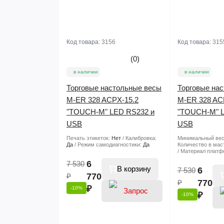
Код товара:
3156
Код товара:
315
(0)
в наличии
в наличии
Торговые настольные весы
Торговые на
M-ER 328 ACPX-15.2
M-ER 328 AC
"TOUCH-M" LED RS232 и
"TOUCH-M" L
USB
USB
Печать этикеток:
Нет
Калибровка:
Минимальный ве
Да
Режим самодиагностики:
Да
Количество в мас
Материал плат
6
7 530
В корзину
6
7 530
₽
770
₽
770
₽
-10%
₽
-10%