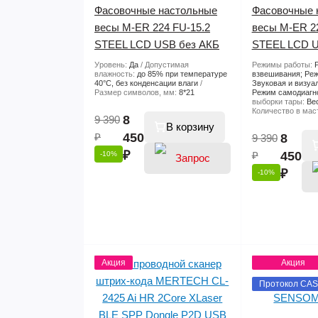
Фасовочные настольные
Фасовочные 
весы M-ER 224 FU-15.2
весы M-ER 22
STEEL LCD USB без АКБ
STEEL LCD U
Уровень:
Да
Допустимая
Режимы работы:
влажность:
до 85% при температуре
взвешивания; Реж
40°С, без конденсации влаги
Звуковая и визуа
Размер символов, мм:
8*21
Режим самодиагн
выборки тары:
Ве
Количество в мас
8
9 390
В корзину
₽
450
8
9 390
₽
₽
450
-10%
₽
-10%
цены
Акция
Акция
Протокол CAS