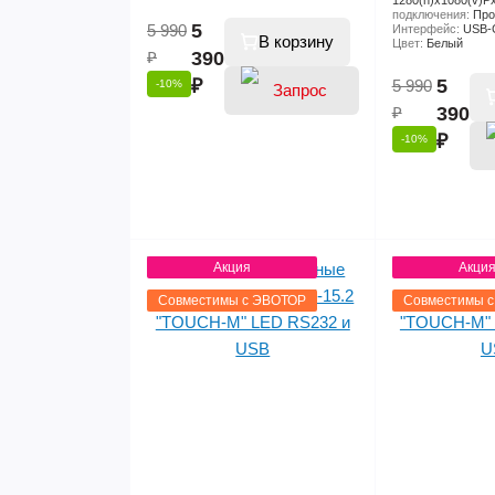
1280(h)х1080(v)P
подключения:
Про
5
5 990
Интерфейс:
USB-
В корзину
Цвет:
Белый
₽
390
₽
5
5 990
-10%
₽
390
₽
-10%
цены
Акция
Акци
Совместимы с ЭВОТОР
Совместимы 