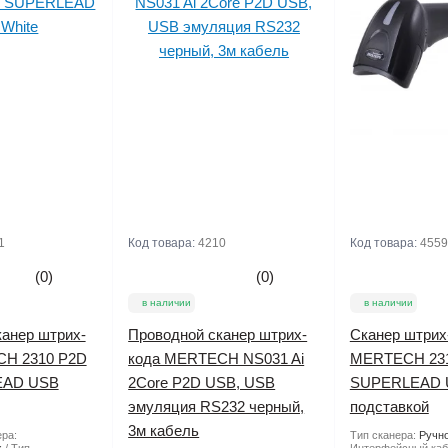
1
Код товара:
4210
Код товара:
4559
(0)
(0)
в наличии
в наличии
анер штрих-
Проводной сканер штрих-
Сканер штрих
CH 2310 P2D
кода MERTECH NS031 Ai
MERTECH 23
EAD USB
2Core P2D USB, USB
SUPERLEAD U
эмуляция RS232 черный,
подставкой
3м кабель
ра:
Тип сканера:
Ручн