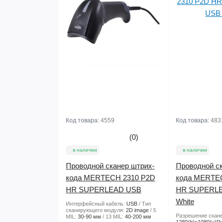
Код товара:
4559
Код товара:
483
(0)
в наличии
в наличии
Проводной сканер штрих-
Проводной ск
кода MERTECH 2310 P2D
кода MERTE
HR SUPERLEAD USB
HR SUPERL
White
Интерфейсный кабель:
USB
Тип
сканирующего модуля:
2D image
5
Разрешение скане
MIL:
30-90 мм
13 MIL:
40-200 мм