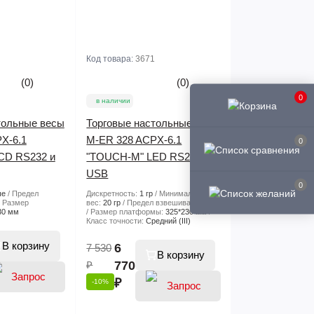
Код товара:
3671
(0)
(0)
0
в наличии
тольные весы
Торговые настольные весы
X-6.1
M-ER 328 ACPX-6.1
0
CD RS232 и
"TOUCH-M" LED RS232 и
USB
0
ые
Предел
Дискретность:
1 гр
Минимальный
Размер
вес:
20 гр
Предел взвешивания:
6 кг
30 мм
Размер платформы:
325*230 мм
Класс точности:
Средний (III)
В корзину
6
7 530
В корзину
₽
770
₽
-10%