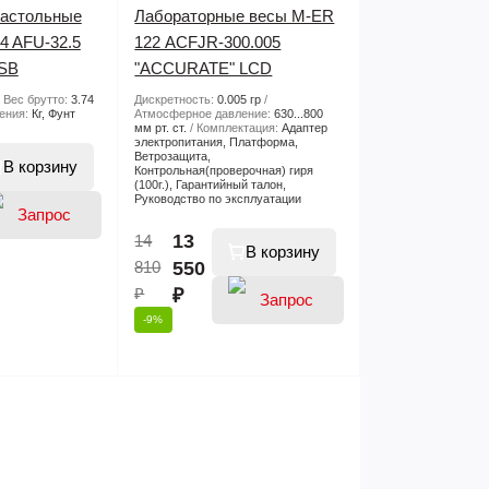
настольные
Лабораторные весы M-ER
4 AFU-32.5
122 АCFJR-300.005
SB
"ACCURATE" LСD
Вес брутто:
3.74
Дискретность:
0.005 гр
ения:
Кг, Фунт
Атмосферное давление:
630...800
мм рт. ст.
Комплектация:
Адаптер
электропитания, Платформа,
Ветрозащита,
В корзину
Контрольная(проверочная) гиря
(100г.), Гарантийный талон,
Руководство по эксплуатации
13
14
В корзину
810
550
₽
₽
-9%
цены
цены