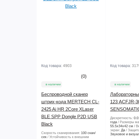
Код товара:
4903
Код товара:
317
(0)
в наличии
в наличии
Беспроводной сканер
Лабораторны
штрих-кода MERTECH CL-
123 АCFJR-3
2425 Ai HR 2Core XLaser
SENSOMATIC
BLE SPP Dongle P2D USB
Дискретность:
0.0
года
Размеры ма
Black
55.5х34х42 см
В
экран:
Да
Защита
Скорость сканирования:
100 скан/
Звуковое и визуа
сек
Устойчивость к внешним