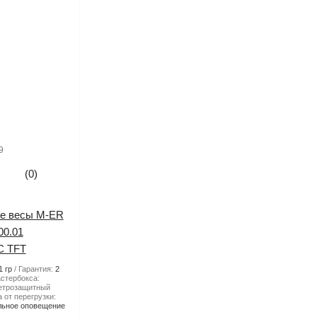
9
(0)
е весы M-ER
00.01
 TFT
1 гр
Гарантия:
2
стербокса:
етрозащитный
 от перегрузки:
льное оповещение