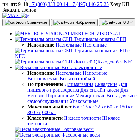
пн–пт: 9–18
+7 (800) 333-00-14
+7 (495) 146-25-25
Хочу КП
Заказать звонок
Сравнение
Избранное
0
0 ₽
MERTECH VISION-AI
Терминалы оплаты СБП
Исполнение
Настольные
Настенные
Терминалы оплаты СБП с
NFC
Дисплей QR-кодов без NFC
Весы электронные
Исполнение
Настольные
Напольные
Встраиваемые
Весы со стойкой
По применению
Для магазина
Складские
Для
пищевого производства
Для онлайн кассы
Для
метизов
Порционные
Медицинские
Весы для касс
самообслуживания
Упаковочные
Максимальный вес
6 кг
15 кг
32 кг
60 кг
150 кг
300 кг
600 кг
Класс точности
II класс точности
III класс
точности
Торговые весы
Фасовочные весы