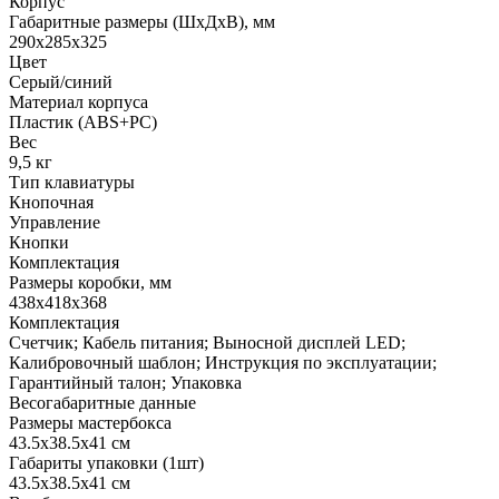
Корпус
Габаритные размеры (ШхДхВ), мм
290х285х325
Цвет
Серый/синий
Материал корпуса
Пластик (ABS+PC)
Вес
9,5 кг
Тип клавиатуры
Кнопочная
Управление
Кнопки
Комплектация
Размеры коробки, мм
438x418x368
Комплектация
Счетчик; Кабель питания; Выносной дисплей LED;
Калибровочный шаблон; Инструкция по эксплуатации;
Гарантийный талон; Упаковка
Весогабаритные данные
Размеры мастербокса
43.5х38.5х41 см
Габариты упаковки (1шт)
43.5х38.5х41 см