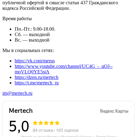
публичной офертой в смысле статьи 437 Гражданского
кодекса Российской Федерации.
Время работы
Пн.-Пт.: 9.00-18.00.
Сб. — выходной
Вс. — выходной
Мы в социальных сетях:
https://vk.com/merus
https://www.youtube.com/channel/UC4G_-_qOJ--
moVLQ0YE5stA
https://dzen.ru/mertech
https://t.me/mertech_ru
im@mertech.ru
Mertech на карте Москвы и Московской области — Яндекс Карты