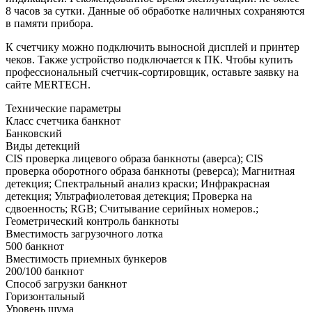
8 часов за сутки. Данные об обработке наличных сохраняются
в памяти прибора.
К счетчику можно подключить выносной дисплей и принтер
чеков. Также устройство подключается к ПК. Чтобы купить
профессиональный счетчик-сортировщик, оставьте заявку на
сайте MERTECH.
Технические параметры
Класс счетчика банкнот
Банковский
Виды детекций
CIS проверка лицевого образа банкноты (аверса); CIS
проверка оборотного образа банкноты (реверса); Магнитная
детекция; Cпектральный анализ краски; Инфракрасная
детекция; Ультрафиолетовая детекция; Проверка на
сдвоенность; RGB; Считывание серийных номеров.;
Геометрический контроль банкноты
Вместимость загрузочного лотка
500 банкнот
Вместимость приемных бункеров
200/100 банкнот
Способ загрузки банкнот
Горизонтальный
Уровень шума