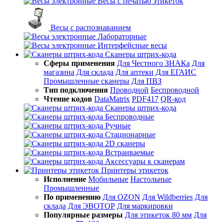
Весы с печатью этикеток
Весы с распознаванием
Лабораторные
Интерфейсные весы
Сканеры штрих-кода
Сферы применения
Для Честного ЗНАКа
Для
магазина
Для склада
Для аптеки
Для ЕГАИС
Промышленные сканеры
Для ПВЗ
Тип подключения
Проводной
Беспроводной
Чтение кодов
DataMatrix
PDF417
QR-код
Сканеры штрих-кода
Беспроводные
Ручные
Стационарные
2D сканеры
Встраиваемые
Аксессуары к сканерам
Принтеры этикеток
Исполнение
Мобильные
Настольные
Промышленные
По применению
Для OZON
Для Wildberries
Для
склада
Для ЭВОТОР
Для маркировки
Популярные размеры
Для этикеток 80 мм
Для