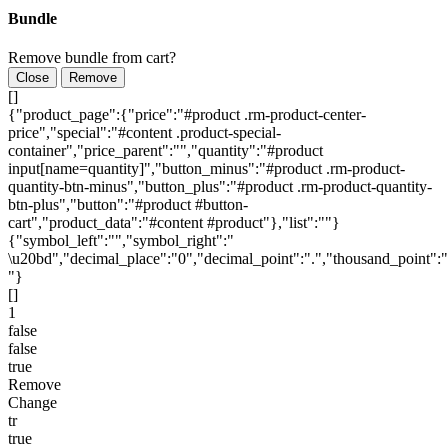
Bundle
Remove bundle from cart?
Close
Remove
[]
{"product_page":{"price":"#product .rm-product-center-
price","special":"#content .product-special-
container","price_parent":"","quantity":"#product
input[name=quantity]","button_minus":"#product .rm-product-
quantity-btn-minus","button_plus":"#product .rm-product-quantity-
btn-plus","button":"#product #button-
cart","product_data":"#content #product"},"list":""}
{"symbol_left":"","symbol_right":"
\u20bd","decimal_place":"0","decimal_point":".","thousand_point":"
"}
[]
1
false
false
true
Remove
Change
tr
true