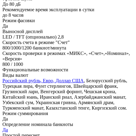
До 80 дБ
Рекомендуемое время эксплуатации в сутки
до 8 часов
Режим фасовки
Да
Выносной дисплей
LED / TFT (опционально) 2,8
Скорость счета в режиме "Счет"
800/1000/1200 банкнот/минута
Скорость проверки в режимах «МИКС», «Счет»,«Номинал»,
«Версия»
800 / 1000
Функциональные возможности
Виды валют
Российский рубль, Евро,
Доллар США
, Белорусский рубль,
Турецкая лира, Фунт стерлингов, Швейцарский франк,
Грузинский лари, Венгерский форинт, Чешская крона,
Китайский юань, Иранский риал, Азербайджанский манат,
Узбекский сум, Украинская гривна, Армянский драм,
Туркменский манат, Казахстанский тенге, Киргизский сом.
Режим суммирования
Да
Определение номинала банкноты
Да
Простой пересчет