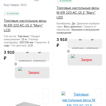
в наличии
Код товара:
3621
Торговые настольные весы
M-ER 223 AC-15.2 "Mary"
в наличии
LED
Торговые настольные весы
Калибровка:
Да
Диапазон выборки
M-ER 223 AC-15.2 "Mary"
тары:
Весь диапазон
Защита от
LCD
перегрузки:
Звуковое и визуальное
оповещение
Тип весов:
Торговые
Предел
В
3 910
взвешивания:
15 кг
Размер
платформы:
325*230 мм
Гарантия:
2
₽
года
Тип дисплея:
LCD
корзину
0
В
3 910
₽
корзину
0