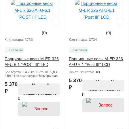
(0)
(0)
Код товара:
3736
Код товара:
3734
в наличии
в наличии
Порционные весы M-ER 326
Порционные весы M-ER 326
AFU-6.1 "POST III" LED
AFU-6.1 "Post III" LСD
Вес брутто:
2.463 кг
Питание:
5,8В -
Печать этикеток:
Нет
0,5А
Тип клавиатуры:
Мембранная
В
5 370
В
5 370
₽
₽
корзину
0
корзину
0