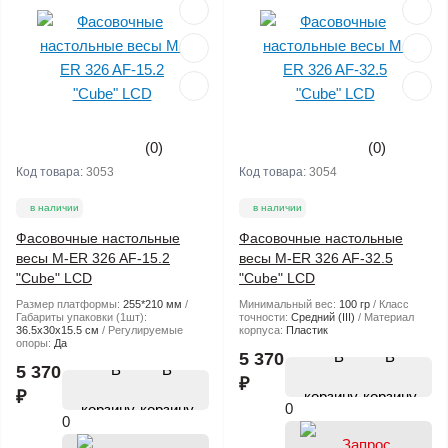
(0)
(0)
Код товара:
3053
Код товара:
3054
в наличии
в наличии
Фасовочные настольные
Фасовочные настольные
весы M-ER 326 AF-15.2
весы M-ER 326 AF-32.5
"Cube" LCD
"Cube" LCD
Размер платформы:
255*210 мм
Минимальный вес:
100 гр
Класс
Габариты упаковки (1шт):
точности:
Средний (III)
Материал
36.5х30х15.5 см
Регулируемые
корпуса:
Пластик
опоры:
Да
В
5 370
В
5 370
₽
₽
корзину
0
корзину
0