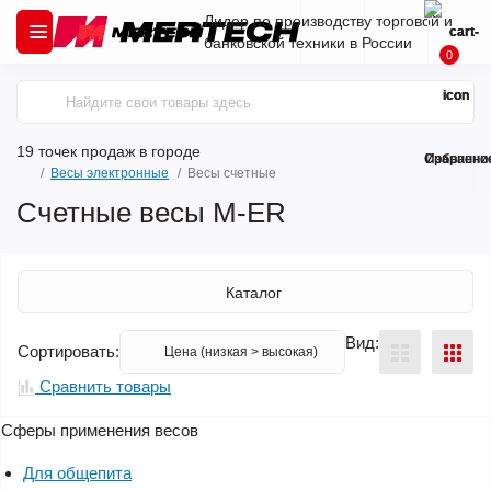
Лидер по производству торговой и
банковской техники в России
0
19 точек продаж
в городе
Сравнени
Избранно
Весы электронные
Весы счетные
Cчетные весы M-ER
Каталог
Вид:
Сортировать:
Сравнить товары
Сферы применения весов
Для общепита