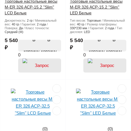
Торговые настольные весы
Торговые настольные весы
M-ER 326 ACP-15.2 "Slim"
M-ER 326 ACP-15.2 "Slim"
LCD Белые
LED Белые
Дискретность:
2 гр
Минимальный
Тип весов:
Торговые
Минимальный
вес:
40 гр
Гарантия:
2 года
вес:
40 гр
Размер платформы:
Поверка:
Да
Класс точности:
330*230 мм
Гарантия:
2 года
Тип
Средний (III)
дисплея:
LED
В
В
5 540
5 540
₽
₽
корзину
корзину
0
0
(0)
(0)