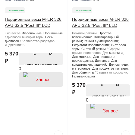
в наличии
в наличии
Порционные весы M-ER 326
Порционные весы M-ER 326
AFU-32.5 "Post III" LCD
AFU-32.5 "Post III" LED
Тип весов:
Фасовочные, Порционные
Режимы работы:
Простое
Диапазон выборки тары:
Весь
взвешивание; Компараторный
диапазон
Количество разрядов
режим; Режим суммирования;
индикации:
6
Результат взвешивания; Учет веса
тары; Счетный режим
Сферы
В
5 370
применения весов:
Для магазина,
Для метизов, Для пищевого
₽
производства, Для мяса, Для
корзину
кондитерских изделий, Для сыпучих
0
материалов, Для продуктов питания,
Для общепита
Защита от коррозии:
Гальванизация
В
5 370
₽
корзину
0