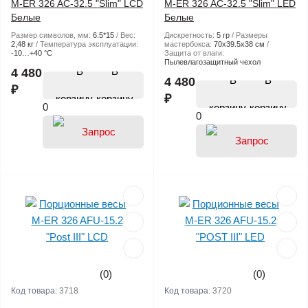
M-ER 326 AC-32.5 "Slim" LCD
M-ER 326 AC-32.5 "Slim" LED
Белые
Белые
Размер символов, мм:
6.5*15
Вес:
Дискретность:
5 гр
Размеры
2,48 кг
Температура эксплуатации:
мастербокса:
70х39.5х38 см
-10…+40 °С
Защита от влаги:
Пылевлагозащитный чехол
В
4 480
В
4 480
₽
₽
корзину
0
корзину
0
(0)
(0)
Код товара:
3718
Код товара:
3720