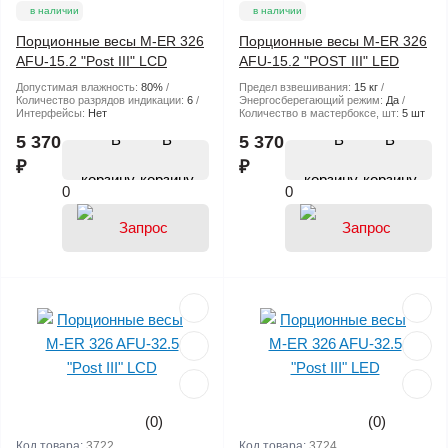
в наличии
в наличии
Порционные весы M-ER 326
Порционные весы M-ER 326
AFU-15.2 "Post III" LCD
AFU-15.2 "POST III" LED
Допустимая влажность:
80%
Предел взвешивания:
15 кг
Количество разрядов индикации:
6
Энергосберегающий режим:
Да
Интерфейсы:
Нет
Количество в мастербоксе, шт:
5 шт
В
В
5 370
5 370
₽
₽
корзину
корзину
0
0
(0)
(0)
Код товара:
3722
Код товара:
3724