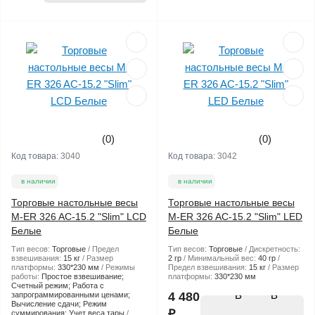
(0)
(0)
Код товара:
3040
Код товара:
3042
в наличии
в наличии
Торговые настольные весы
Торговые настольные весы
M-ER 326 AC-15.2 "Slim" LCD
M-ER 326 AC-15.2 "Slim" LED
Белые
Белые
Тип весов:
Торговые
Предел
Тип весов:
Торговые
Дискретность:
взвешивания:
15 кг
Размер
2 гр
Минимальный вес:
40 гр
платформы:
330*230 мм
Режимы
Предел взвешивания:
15 кг
Размер
работы:
Простое взвешивание;
платформы:
330*230 мм
Счетный режим; Работа с
В
4 480
запрограммированными ценами;
Вычисление сдачи; Режим
₽
суммирования; Учет веса тары