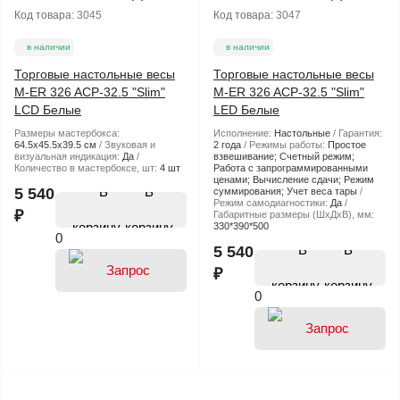
Код товара:
3045
Код товара:
3047
в наличии
в наличии
Торговые настольные весы
Торговые настольные весы
M-ER 326 ACP-32.5 "Slim"
M-ER 326 ACP-32.5 "Slim"
LCD Белые
LED Белые
Размеры мастербокса:
Исполнение:
Настольные
Гарантия:
64.5х45.5х39.5 см
Звуковая и
2 года
Режимы работы:
Простое
визуальная индикация:
Да
взвешивание; Счетный режим;
Количество в мастербоксе, шт:
4 шт
Работа с запрограммированными
ценами; Вычисление сдачи; Режим
В
5 540
суммирования; Учет веса тары
Режим самодиагностики:
Да
₽
Габаритные размеры (ШхДхВ), мм:
корзину
330*390*500
0
В
5 540
₽
корзину
0