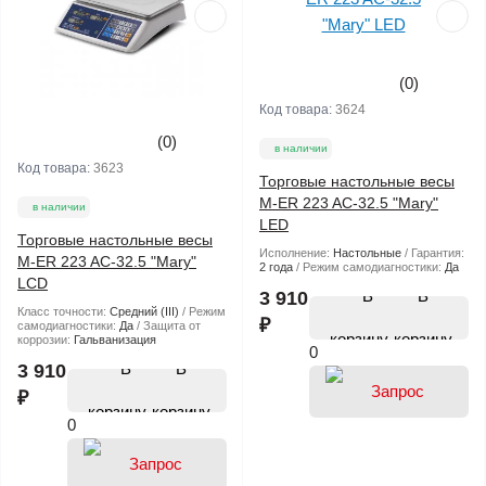
(0)
Код товара:
3624
(0)
в наличии
Код товара:
3623
Торговые настольные весы
M-ER 223 AC-32.5 "Mary"
в наличии
LED
Торговые настольные весы
Исполнение:
Настольные
Гарантия:
M-ER 223 AC-32.5 "Mary"
2 года
Режим самодиагностики:
Да
LCD
В
3 910
Класс точности:
Средний (III)
Режим
₽
самодиагностики:
Да
Защита от
корзину
коррозии:
Гальванизация
0
В
3 910
₽
корзину
0