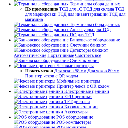
Терминалы сбора данных
По применению
ТСД для 1С
ТСД для склада
ТСД
для маркировки
ТСД для инвентаризации
ТСД для
магазина
Терминалы сбора данных
Аксессуары для ТСД
ПО для ТСД
Банковское оборудование
Счетчики банкнот
Детекторы банкнот
Автоматические
Портативные
Смотреть все
Счетчик монет
Чековые принтеры
Печать чеков
Для чеков 58 мм
Для чеков 80 мм
Принтер чеков с QR кодом
Мобильные принтеры
Принтер чеков с QR кодом
Электронные ценники
EPD-ценники
TFT-дисплеи
Базовые станции
Аксессуары
POS оборудование
POS-компьютеры
POS-мониторы