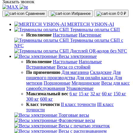
Заказать звонок
Сравнение
Избранное
0
0 ₽
MERTECH VISION-AI
Терминалы оплаты СБП
Исполнение
Настольные
Настенные
Терминалы оплаты СБП с
NFC
Дисплей QR-кодов без NFC
Весы электронные
Исполнение
Настольные
Напольные
Встраиваемые
Весы со стойкой
По применению
Для магазина
Складские
Для
пищевого производства
Для онлайн кассы
Для
метизов
Порционные
Медицинские
Весы для касс
самообслуживания
Упаковочные
Максимальный вес
6 кг
15 кг
32 кг
60 кг
150 кг
300 кг
600 кг
Класс точности
II класс точности
III класс
точности
Торговые весы
Фасовочные весы
Весы с печатью этикеток
Весы с распознаванием