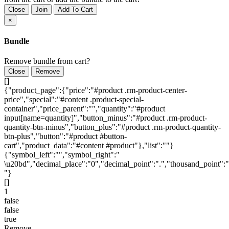
Close
Join
Add To Cart
×
Bundle
Remove bundle from cart?
Close
Remove
[]
{"product_page":{"price":"#product .rm-product-center-
price","special":"#content .product-special-
container","price_parent":"","quantity":"#product
input[name=quantity]","button_minus":"#product .rm-product-
quantity-btn-minus","button_plus":"#product .rm-product-quantity-
btn-plus","button":"#product #button-
cart","product_data":"#content #product"},"list":""}
{"symbol_left":"","symbol_right":"
\u20bd","decimal_place":"0","decimal_point":".","thousand_point":"
"}
[]
1
false
false
true
Remove