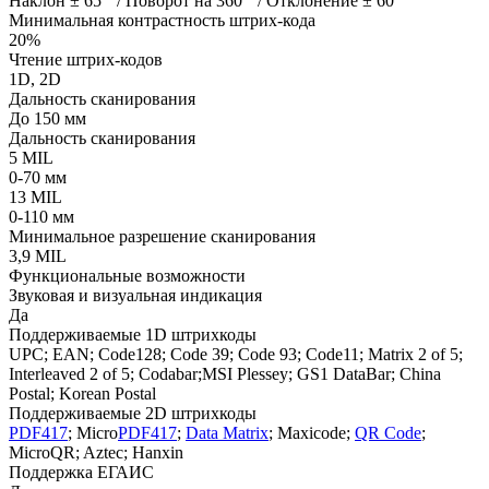
Наклон ± 65 ° / Поворот на 360 ° / Отклонение ± 60 °
Минимальная контрастность штрих-кода
20%
Чтение штрих-кодов
1D, 2D
Дальность сканирования
До 150 мм
Дальность сканирования
5 MIL
0-70 мм
13 MIL
0-110 мм
Минимальное разрешение сканирования
3,9 MIL
Функциональные возможности
Звуковая и визуальная индикация
Да
Поддерживаемые 1D штрихкоды
UPC; EAN; Code128; Code 39; Code 93; Code11; Matrix 2 of 5;
Interleaved 2 of 5; Codabar;MSI Plessey; GS1 DataBar; China
Postal; Korean Postal
Поддерживаемые 2D штрихкоды
PDF417
; Micro
PDF417
;
Data Matrix
; Maxicode;
QR Code
;
MicroQR; Aztec; Hanxin
Поддержка ЕГАИС