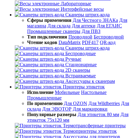
Лабораторные
Интерфейсные весы
Сканеры штрих-кода
Сферы применения
Для Честного ЗНАКа
Для
магазина
Для склада
Для аптеки
Для ЕГАИС
Промышленные сканеры
Для ПВЗ
Тип подключения
Проводной
Беспроводной
Чтение кодов
DataMatrix
PDF417
QR-код
Сканеры штрих-кода
Беспроводные
Ручные
Стационарные
2D сканеры
Встраиваемые
Аксессуары к сканерам
Принтеры этикеток
Исполнение
Мобильные
Настольные
Промышленные
По применению
Для OZON
Для Wildberries
Для
склада
Для ЭВОТОР
Для маркировки
Популярные размеры
Для этикеток 80 мм
Для
этикеток 75х120 мм
Термотрансферные принтеры
Термопринтеры этикеток
Аксессуары для принтеров